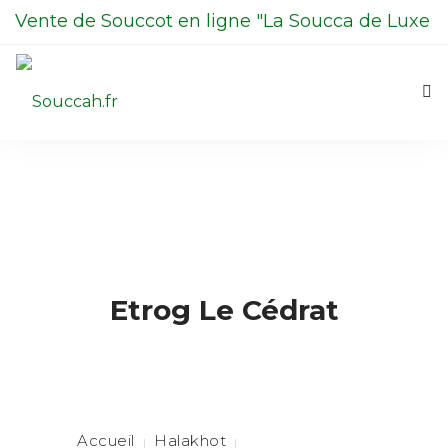
Vente de Souccot en ligne "La Soucca de Luxe
en Kit"
06 98 13 70 00
La Soucca
Boutique
0
Contactez-nous
Etrog Le Cédrat
La Centrale du Etrog
Halakhot
Accueil
Halakhot
Etrog Le Cédrat