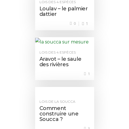
LOIS DES 4 ESPÈCES
Loulav – le palmier
dattier
0
1
LOIS DES 4 ESPÈCES
Aravot – le saule
des rivières
1
LOIS DE LA SOUCCA
Comment
construire une
Soucca ?
3