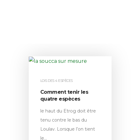
Vente de Souccot en ligne "La Soucca de Luxe
en Kit"
06 98 13 70 00
La Soucca
Boutique
0
LOIS DES 4 ESPÈCES
Contactez-nous
Comment tenir les
La Centrale du Etrog
quatre espèces
le haut du Etrog doit être
Halakhot
tenu contre le bas du
Loulav. Lorsque l’on tient
le…