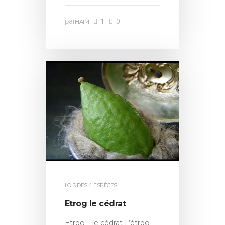
1
0
par
HAIM
LOIS DES 4 ESPÈCES
Etrog le cédrat
Etrog – le cédrat L’étrog