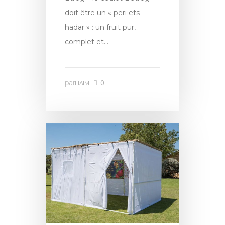
doit être un « peri ets
hadar » : un fruit pur,
complet et…
0
par
HAIM