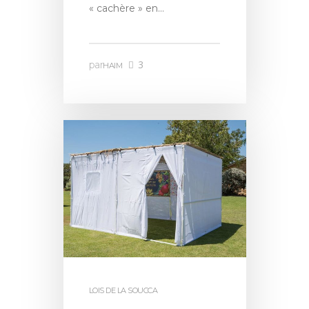
« cachère » en…
3
par
HAIM
LOIS DE LA SOUCCA