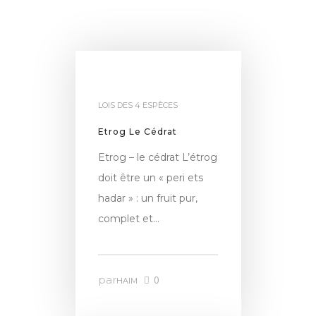
LOIS DES 4 ESPÈCES
Etrog Le Cédrat
Etrog – le cédrat L’étrog
doit être un « peri ets
hadar » : un fruit pur,
complet et…
par
0
HAIM