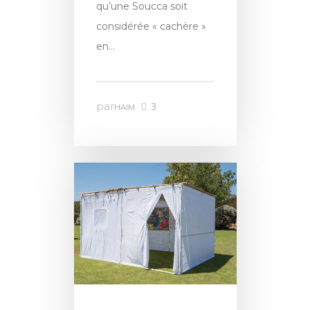
qu’une Soucca soit
considérée « cachère »
en…
par
3
HAIM