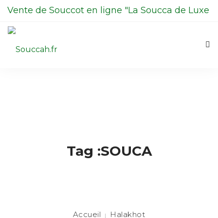
Vente de Souccot en ligne "La Soucca de Luxe
en Kit"
06 98 13 70 00
La Soucca
Boutique
0
Contactez-nous
Tag :SOUCA
La Centrale du Etrog
Halakhot
Accueil
Halakhot