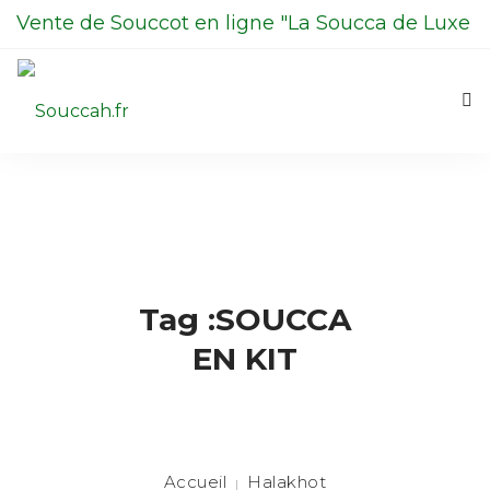
Vente de Souccot en ligne "La Soucca de Luxe
en Kit"
06 98 13 70 00
La Soucca
Boutique
0
Contactez-nous
Tag :SOUCCA
La Centrale du Etrog
EN KIT
Halakhot
Accueil
Halakhot