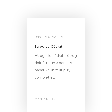
LOIS DES 4 ESPÈCES
Etrog Le Cédrat
Etrog – le cédrat L’étrog
doit être un « peri ets
hadar » : un fruit pur,
complet et…
par
0
HAIM