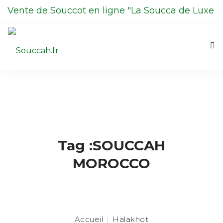
Vente de Souccot en ligne "La Soucca de Luxe
en Kit"
06 98 13 70 00
La Soucca
Boutique
0
Contactez-nous
Tag :SOUCCAH
La Centrale du Etrog
MOROCCO
Halakhot
Accueil
Halakhot