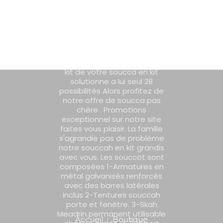
dimension minimale 1.6 mètres
Vente de Souccot en ligne "La Soucca de Luxe
de large pouvant s'allonger
jusque 3 mètres de large. De
en Kit"
plus la longueur de votre
souccah est également
06 98 13 70 00
ajustable a la dimensions que
vous souhaitez. Si bien que le
kit de votre soucca en kit
solutionne a lui seul 28
La Soucca
possibilités Alors profitez de
notre offre de soucca pas
Boutique
chère . Promotions
exceptionnel sur notre site
faites vous plaisir. La famille
0
Contactez-nous
s'agrandie pas de problème
notre souccah en kit grandis
La Centrale du Etrog
avec vous. Les souccot sont
composées 1-Armatures en
métal galvanisés renforcés
Halakhot
avec des barres latérales
inclus 2-Tentures souccah
porte et fenêtre. 3-Skah
Meadrin permanent utilisable
Accueil
Boutique